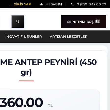
GİRİŞ YAP
HESABIM
0 (850) 242 00 20
SEPETİNİZ BOŞ
İNOVATİF ÜRÜNLER
ARTIZAN LEZZETLER
ME ANTEP PEYNİRİ (450
gr)
360.00
TL