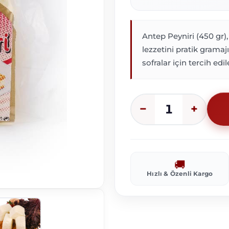
Antep Peyniri (450 gr)
lezzetini pratik gramaj
sofralar için tercih edile
1
−
+
Hızlı & Özenli Kargo