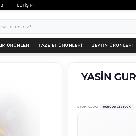
İBİ
İLETİŞİM
LIK ÜRÜNLER
TAZE ET ÜRÜNLERİ
ZEYTİN ÜRÜNLERİ
YASİN GUR
STOK KODU:
8680084381404