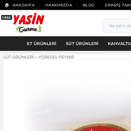
ANASAYFA
HAKKIMIZDA
BLOG
SİPARİŞ TAK
ET ÜRÜNLERİ
SÜT ÜRÜNLERİ
KAHVALTI
SÜT ÜRÜNLERİ
»
YÖRESEL PEYNİR