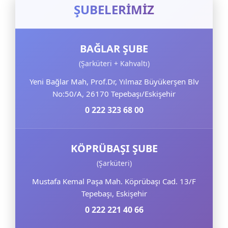
ŞUBELERİMİZ
BAĞLAR ŞUBE
(Şarküteri + Kahvaltı)
Yeni Bağlar Mah, Prof.Dr, Yılmaz Büyükerşen Blv
No:50/A, 26170 Tepebaşı/Eskişehir
0 222 323 68 00
KÖPRÜBAŞI ŞUBE
(Şarküteri)
Mustafa Kemal Paşa Mah. Köprübaşı Cad. 13/F
Tepebaşı, Eskişehir
0 222 221 40 66