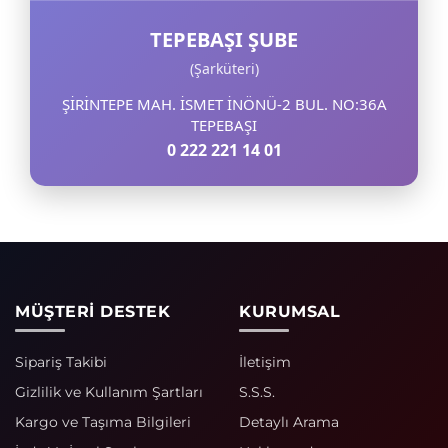
TEPEBAŞI ŞUBE
(Şarküteri)
ŞİRİNTEPE MAH. İSMET İNÖNÜ-2 BUL. NO:36A
TEPEBAŞI
0 222 221 14 01
MÜŞTERİ DESTEK
KURUMSAL
Sipariş Takibi
İletişim
Gizlilik ve Kullanım Şartları
S.S.S.
Kargo ve Taşıma Bilgileri
Detaylı Arama