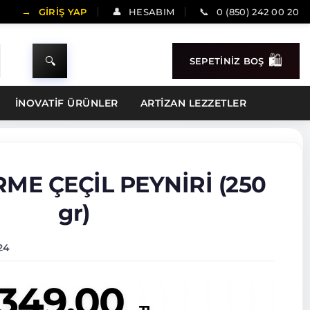
GİRİŞ YAP
HESABIM
0 (850) 242 00 20
SEPETİNİZ BOŞ
İNOVATİF ÜRÜNLER
ARTIZAN LEZZETLER
ME ÇEÇİL PEYNİRİ (250
gr)
24
349.00