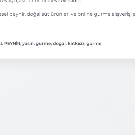
eyağı çeşitlerini inceleyebilirsiniz.
esel peynir, doğal süt ürünleri ve online gurme alışverişi a
L PEYNİR
,
yasin
,
gurme
,
doğal
,
katkısız
,
gurme