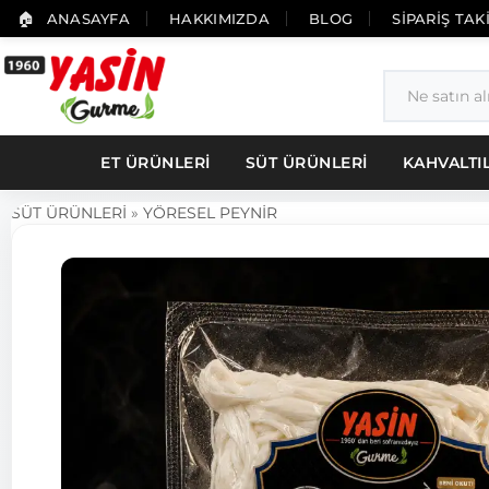
ANASAYFA
HAKKIMIZDA
BLOG
SİPARİŞ TAK
ET ÜRÜNLERİ
SÜT ÜRÜNLERİ
KAHVALTI
SÜT ÜRÜNLERİ
»
YÖRESEL PEYNİR