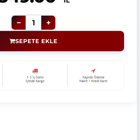
TL
−
1
+
SEPETE EKLE