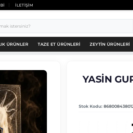
İBİ
İLETİŞİM
LIK ÜRÜNLER
TAZE ET ÜRÜNLERİ
ZEYTİN ÜRÜNLERİ
YASİN GUR
Stok Kodu:
86800843801