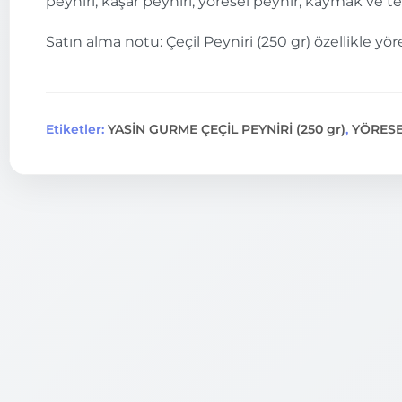
peyniri, kaşar peyniri, yöresel peynir, kaymak ve ter
Satın alma notu: Çeçil Peyniri (250 gr) özellikle yör
Etiketler:
YASİN GURME ÇEÇİL PEYNİRİ (250 gr)
,
YÖRESE