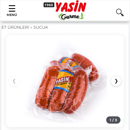
MENÜ
ET ÜRÜNLERİ
»
SUCUK
❮
❯
1
/
3