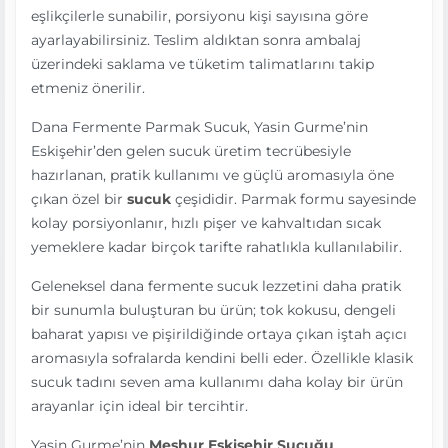
eşlikçilerle sunabilir, porsiyonu kişi sayısına göre
ayarlayabilirsiniz. Teslim aldıktan sonra ambalaj
üzerindeki saklama ve tüketim talimatlarını takip
etmeniz önerilir.
Dana Fermente Parmak Sucuk, Yasin Gurme’nin
Eskişehir’den gelen sucuk üretim tecrübesiyle
hazırlanan, pratik kullanımı ve güçlü aromasıyla öne
çıkan özel bir
sucuk
çeşididir. Parmak formu sayesinde
kolay porsiyonlanır, hızlı pişer ve kahvaltıdan sıcak
yemeklere kadar birçok tarifte rahatlıkla kullanılabilir.
Geleneksel dana fermente sucuk lezzetini daha pratik
bir sunumla buluşturan bu ürün; tok kokusu, dengeli
baharat yapısı ve pişirildiğinde ortaya çıkan iştah açıcı
aromasıyla sofralarda kendini belli eder. Özellikle klasik
sucuk tadını seven ama kullanımı daha kolay bir ürün
arayanlar için ideal bir tercihtir.
Yasin Gurme’nin
Meşhur Eskişehir Sucuğu