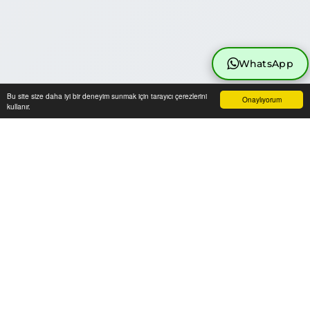
WhatsApp
Bu site size daha iyi bir deneyim sunmak için tarayıcı çerezlerini
Onaylıyorum
kullanır.
Anasayfa
Üye Girişi
Sepetim
Sipariş Takibi
İletişim
BENZER ÜRÜNLER
İNDİRİM