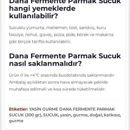
Dana Fermente Parmak Sucuk
hangi yemeklerde
kullanılabilir?
Sucuklu yumurta, menemen, tost, sandviç, kuru
fasulye, nohut, güveç, pizza, pide, börek ve makarna
gibi birçok tarifte kullanılabilir.
Dana Fermente Parmak Sucuk
nasıl saklanmalıdır?
Ürün 0 ile +4°C arasında buzdolabında saklanmalıdır.
Ambalaj açıldıktan sonra hava almayacak şekilde
muhafaza edilmeli ve kısa sürede tüketilmelidir.
Etiketler:
YASİN GURME DANA FERMENTE PARMAK
SUCUK (300 gr)
,
SUCUK
,
yasin
,
gurme
,
doğal
,
katkısız
,
gurme