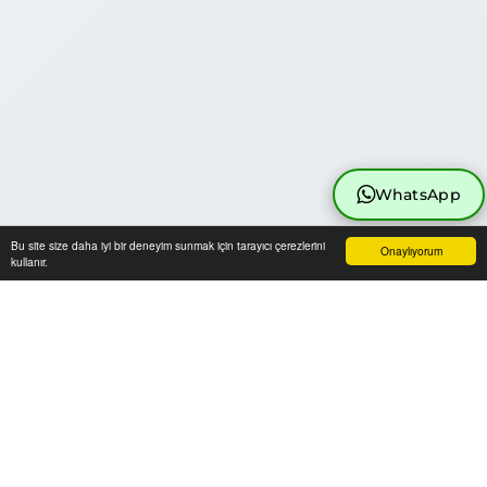
WhatsApp
Bu site size daha iyi bir deneyim sunmak için tarayıcı çerezlerini
Onaylıyorum
kullanır.
Anasayfa
Üye Girişi
Sepetim
Sipariş Takibi
İletişim
BENZER ÜRÜNLER