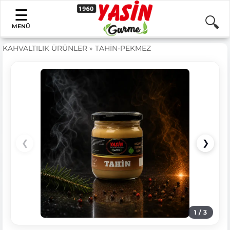
MENÜ
KAHVALTILIK ÜRÜNLER
»
TAHİN-PEKMEZ
❮
❯
1
/
3