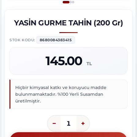
YASİN GURME TAHİN (200 Gr)
STOK KODU:
8680084383415
145.00
TL
Hiçbir kimyasal katkı ve koruyucu madde
bulunmamaktadır. %100 Yerli Susamdan
üretilmiştir.
−
+
1