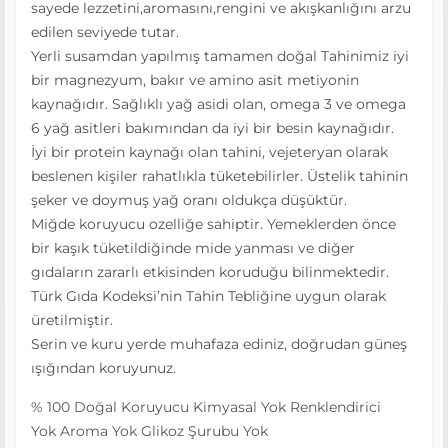
sayede lezzetini,aromasını,rengini ve akışkanlığını arzu
edilen seviyede tutar.
Yerli susamdan yapılmış tamamen doğal Tahinimiz iyi
bir magnezyum, bakır ve amino asit metiyonin
kaynağıdır. Sağlıklı yağ asidi olan, omega 3 ve omega
6 yağ asitleri bakımından da iyi bir besin kaynağıdır.
İyi bir protein kaynağı olan tahini, vejeteryan olarak
beslenen kişiler rahatlıkla tüketebilirler. Üstelik tahinin
şeker ve doymuş yağ oranı oldukça düşüktür.
Miğde koruyucu ozelliğe sahiptir. Yemeklerden önce
bir kaşık tüketildiğinde mide yanması ve diğer
gıdaların zararlı etkisinden koruduğu bilinmektedir.
Türk Gıda Kodeksi’nin Tahin Tebliğine uygun olarak
üretilmiştir.
Serin ve kuru yerde muhafaza ediniz, doğrudan güneş
ışığından koruyunuz.
% 100 Doğal
Koruyucu Kimyasal Yok
Renklendirici
Yok
Aroma Yok
Glikoz Şurubu Yok