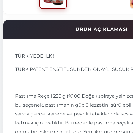
ÜRÜN AÇIKLAMASI
TÜRKİYEDE İLK !
TÜRK PATENT ENSTİTÜSÜNDEN ONAYLI SUCUK R
Pastırma Reçeli 225 g (%100 Doğal) sofraya yalnızca
bu seçenek, pastırmanın güçlü lezzetini sürülebili
sandviçlerde, kanepe ve peynir tabaklarında sos vey
katmak için pratiktir. Bu nedenle pastırma reçeli ar
doğru bir eşleşme oluşturur. Yenilikçi gurme sunum