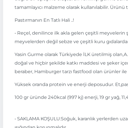
tamamlayıcı malzeme olarak kullanılabilir. Ürünü 
Pastırmanın En Tatlı Hali ..!
• Reçel, denilince ilk akla gelen çeşitli meyveler
meyvelerden değil sebze ve çeşitli kuru gıdalard
Yasin Gurme olarak Türkiyede İLK üretilmiş olan,A
doğal ve hiçbir şekilde katkı maddesi ve şeker i
beraber, Hamburger tarzı fastfood olan ürünler ile b
Yüksek oranda protein ve enerji deposudur. Et,pas
100 gr üründe 240kcal (997 kj) enerji, 19 gr yağ, 11,4
• SAKLAMA KOŞULU:Soğuk, karanlık yerlerden uzak t
ışığından korunmalıdır.