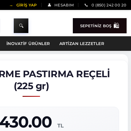
GİRİŞ YAP
HESABIM
0 (850) 242 00 20
SEPETİNİZ BOŞ
İNOVATİF ÜRÜNLER
ARTIZAN LEZZETLER
RME PASTIRMA REÇELİ
(225 gr)
430.00
TL