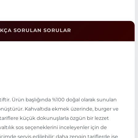
IKÇA SORULAN SORULAR
atiftir. Ürün başlığında %100 doğal olarak sunulan
 dönüştürür. Kahvaltıda ekmek üzerinde, burger ve
ı tariflere küçük dokunuşlarla özgün bir lezzet
altılık sos seçeneklerini inceleyenler için de
mde servis edilebilir; daha zengin tariflerde ise