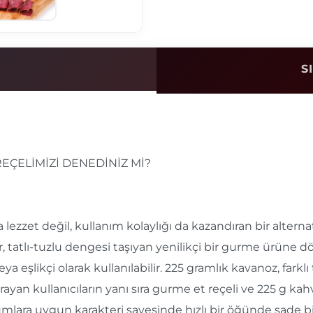
S
EÇELİMİZİ DENEDİNİZ Mİ?
 lezzet değil, kullanım kolaylığı da kazandıran bir altern
r, tatlı-tuzlu dengesi taşıyan yenilikçi bir gurme ürüne
a eşlikçi olarak kullanılabilir. 225 gramlık kavanoz, farkl
ayan kullanıcıların yanı sıra gurme et reçeli ve 225 g kahv
lara uygun karakteri sayesinde hızlı bir öğünde sade biçi