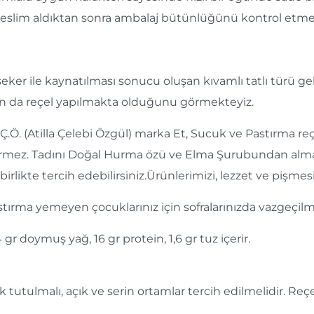
teslim aldıktan sonra ambalaj bütünlüğünü kontrol etmeni
in şeker ile kaynatılması sonucu oluşan kıvamlı tatlı tür
an da reçel yapılmakta olduğunu görmekteyiz.
.Ç.Ö. (Atilla Çelebi Özgül) marka Et, Sucuk ve Pastırma 
çermez. Tadını Doğal Hurma özü ve Elma Şurubundan almak
irlikte tercih edebilirsiniz.Ürünlerimizi, lezzet ve pişmes
tırma yemeyen çocuklarınız için sofralarınızda vazgeçilme
 gr doymuş yağ, 16 gr protein, 1,6 gr tuz içerir.
utulmalı, açık ve serin ortamlar tercih edilmelidir. Re