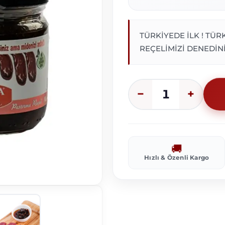
TÜRKİYEDE İLK ! TÜ
REÇELİMİZİ DENEDİNİZ 
1
−
+
Hızlı & Özenli Kargo