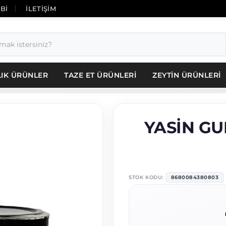
İBİ
İLETİŞİM
LIK ÜRÜNLER
TAZE ET ÜRÜNLERİ
ZEYTİN ÜRÜNLERİ
YASİN GU
STOK KODU:
8680084380803