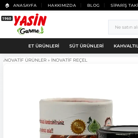
ANASAYFA
HAKKIMIZDA
BLOG
SİPARİŞ TAK
ET ÜRÜNLERİ
SÜT ÜRÜNLERİ
KAHVALTI
İNOVATİF ÜRÜNLER
»
İNOVATİF REÇEL