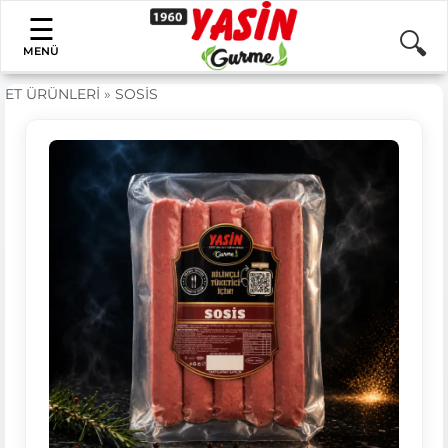
MENÜ
ET ÜRÜNLERİ
»
SOSİS