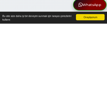
WhatsApp
Bu site size daha iyi bir deneyim sunmak için tarayıcı çerezlerini
Onaylıyorum
kullanır.
Anasayfa
Üye Girişi
Sepetim
Sipariş Takibi
İletişim
BENZER ÜRÜNLER