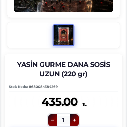
YASİN GURME DANA SOSİS
UZUN (220 gr)
Stok Kodu:
8680084384269
435.00
TL
−
1
+