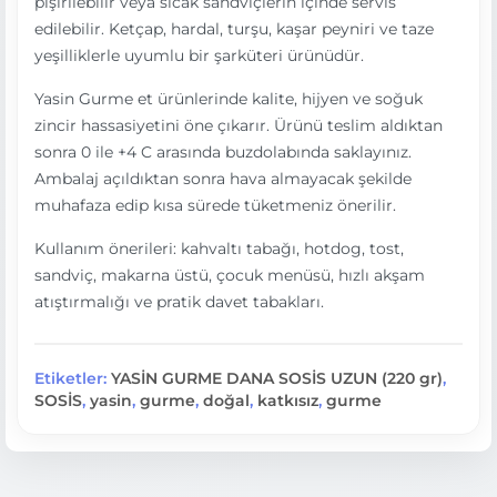
pişirilebilir veya sıcak sandviçlerin içinde servis
edilebilir. Ketçap, hardal, turşu, kaşar peyniri ve taze
yeşilliklerle uyumlu bir şarküteri ürünüdür.
Yasin Gurme et ürünlerinde kalite, hijyen ve soğuk
zincir hassasiyetini öne çıkarır. Ürünü teslim aldıktan
sonra 0 ile +4 C arasında buzdolabında saklayınız.
Ambalaj açıldıktan sonra hava almayacak şekilde
muhafaza edip kısa sürede tüketmeniz önerilir.
Kullanım önerileri: kahvaltı tabağı, hotdog, tost,
sandviç, makarna üstü, çocuk menüsü, hızlı akşam
atıştırmalığı ve pratik davet tabakları.
Etiketler:
YASİN GURME DANA SOSİS UZUN (220 gr)
,
SOSİS
,
yasin
,
gurme
,
doğal
,
katkısız
,
gurme