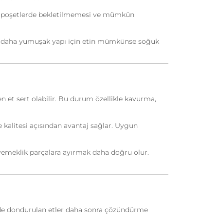
palı poşetlerde bekletilmemesi ve mümkün
t ve daha yumuşak yapı için etin mümkünse soğuk
en et sert olabilir. Bu durum özellikle kavurma,
e kalitesi açısından avantaj sağlar. Uygun
yemeklik parçalara ayırmak daha doğru olur.
inde dondurulan etler daha sonra çözündürme