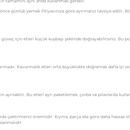
etin tamamını aynı anda kullanmak gerekir.
e günlük yemek ihtiyacınıza göre ayırmanız tavsiye edilir. Böyl
e güveç için etleri küçük kuşbaşı şeklinde doğrayabilirsiniz. Bu 
urmadır. Kavurmalık etleri orta büyüklükte doğramak daha iyi so
çin ayrılabilir. Bu etleri ayrı paketlemek, çorba ve pilavlarda kull
llarda çektirmeniz önemlidir. Kıyma, parça ete göre daha hassas 
lanmalıdır.