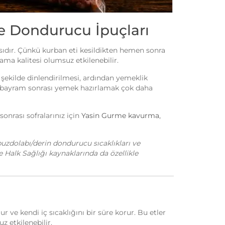
ve Dondurucu İpuçları
ıdır. Çünkü kurban eti kesildikten hemen sonra
ma kalitesi olumsuz etkilenebilir.
ekilde dinlendirilmesi, ardından yemeklik
e bayram sonrası yemek hazırlamak çok daha
onrası sofralarınız için
Yasin Gurme kavurma
,
uzdolabı/derin dondurucu sıcaklıkları ve
e Halk Sağlığı kaynaklarında da özellikle
 ve kendi iç sıcaklığını bir süre korur. Bu etler
z etkilenebilir.