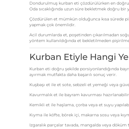
Dondurulmuş kurban eti çözdürülürken en doğru yö
Oda sıcaklığında uzun süre bekletmek doğru bir 
Çözdürülen et mümkün olduğunca kısa sürede pişi
yapmak çok önemlidir.
Acil durumlarda et, poşetinden çıkarılmadan soğuk
yöntem kullanıldığında et bekletilmeden pişirilmel
Kurban Etiyle Hangi Ye
Kurban eti doğru şekilde porsiyonlandığında bayra
ayırmak mutfakta daha başarılı sonuç verir.
Kuşbaşı et ile et sote, sebzeli et yemeği veya güveç
Kavurmalık et ile bayram kavurması hazırlanabilir
Kemikli et ile haşlama, çorba veya et suyu yapılabi
Kıyma ile köfte, börek içi, makarna sosu veya kıyma
Izgaralık parçalar tavada, mangalda veya döküm tav