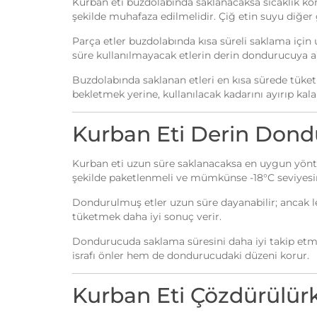
Kurban eti buzdolabında saklanacaksa sıcaklık ko
şekilde muhafaza edilmelidir. Çiğ etin suyu diğer
Parça etler buzdolabında kısa süreli saklama içi
süre kullanılmayacak etlerin derin dondurucuya a
Buzdolabında saklanan etleri en kısa sürede tüke
bekletmek yerine, kullanılacak kadarını ayırıp k
Kurban Eti Derin Dond
Kurban eti uzun süre saklanacaksa en uygun yönt
şekilde paketlenmeli ve mümkünse -18°C seviyesi
Dondurulmuş etler uzun süre dayanabilir; ancak lez
tüketmek daha iyi sonuç verir.
Dondurucuda saklama süresini daha iyi takip etmek 
israfı önler hem de dondurucudaki düzeni korur.
Kurban Eti Çözdürülürk