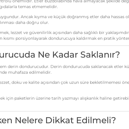
ntrolü önemlidir. Etler buzdolabında hava almayacak şekilde değ
 gıdalarla temas etmemelidir.
n uygundur. Ancak kıyma ve küçük doğranmış etler daha hassas ol
lınması daha doğru olur.
tmek, lezzet ve güvenilirlik açısından daha sağlıklı bir yaklaşı
alan kısmı porsiyonlayarak dondurucuya kaldırmak en pratik yönte
urucuda Ne Kadar Saklanır?
em derin dondurucudur. Derin dondurucuda saklanacak etler küç
nde muhafaza edilmelidir.
zet, doku ve kalite açısından çok uzun süre bekletilmemesi öneril
için paketlerin üzerine tarih yazmayı alışkanlık haline getirebili
en Nelere Dikkat Edilmeli?