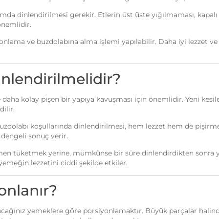
tamda dinlendirilmesi gerekir. Etlerin üst üste yığılmaması, ka
önemlidir.
siyonlama ve buzdolabına alma işlemi yapılabilir. Daha iyi lezze
nlendirilmelidir?
e daha kolay pişen bir yapıya kavuşması için önemlidir. Yeni kesil
ilir.
e buzdolabı koşullarında dinlendirilmesi, hem lezzet hem de pişirm
 dengeli sonuç verir.
hemen tüketmek yerine, mümkünse bir süre dinlendirdikten sonra 
emeğin lezzetini ciddi şekilde etkiler.
onlanır?
anacağınız yemeklere göre porsiyonlamaktır. Büyük parçalar hal