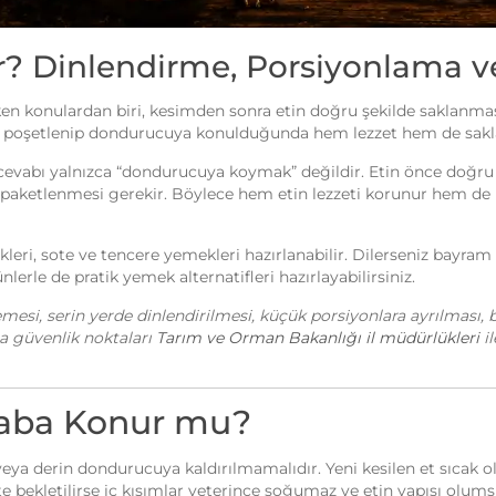
ır? Dinlendirme, Porsiyonlama 
n konulardan biri, kesimden sonra etin doğru şekilde saklanmas
dan poşetlenip dondurucuya konulduğunda hem lezzet hem de sakla
evabı yalnızca “dondurucuya koymak” değildir. Etin önce doğru ş
e paketlenmesi gerekir. Böylece hem etin lezzeti korunur hem d
eri, sote ve tencere yemekleri hazırlanabilir. Dilerseniz bayram s
nlerle de pratik yemek alternatifleri hazırlayabilirsiniz.
si, serin yerde dinlendirilmesi, küçük porsiyonlara ayrılması, b
a güvenlik noktaları
Tarım ve Orman Bakanlığı il müdürlükleri
il
laba Konur mu?
a derin dondurucuya kaldırılmamalıdır. Yeni kesilen et sıcak olur
bekletilirse iç kısımlar yeterince soğumaz ve etin yapısı olumsu