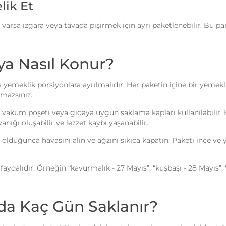
lik Et
r varsa ızgara veya tavada pişirmek için ayrı paketlenebilir. Bu p
a Nasıl Konur?
meklik porsiyonlara ayrılmalıdır. Her paketin içine bir yemekli
mazsınız.
t, vakum poşeti veya gıdaya uygun saklama kapları kullanılabilir.
ığı oluşabilir ve lezzet kaybı yaşanabilir.
olduğunca havasını alın ve ağzını sıkıca kapatın. Paketi ince ve 
aydalıdır. Örneğin “kavurmalık - 27 Mayıs”, “kuşbaşı - 28 Mayıs”, 
da Kaç Gün Saklanır?