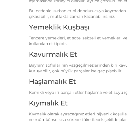
aşamasında zorlayıcı olabilir. Ayrıca çözdürülen 
Bu nedenle kurban etini dondurucuya koymadan önc
çıkarabilir, mutfakta zaman kazanabilirsiniz.
Yemeklik Kuşbaşı
Tencere yemekleri, et sote, sebzeli et yemekleri v
kullanılan et tipidir.
Kavurmalık Et
Bayram sofralarının vazgeçilmezlerinden biri kav
kuruyabilir, çok büyük parçalar ise geç pişebilir.
Haşlamalık Et
Kemikli veya iri parçalı etler haşlama ve et suyu i
Kıymalık Et
Kıymalık olarak ayıracağınız etleri hijyenik koşu
ve mümkünse kısa sürede tüketilecek şekilde plan