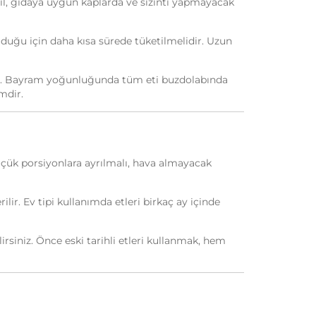
il, gıdaya uygun kaplarda ve sızıntı yapmayacak
duğu için daha kısa sürede tüketilmelidir. Uzun
mdır. Bayram yoğunluğunda tüm eti buzdolabında
mdir.
ük porsiyonlara ayrılmalı, hava almayacak
ir. Ev tipi kullanımda etleri birkaç ay içinde
rsiniz. Önce eski tarihli etleri kullanmak, hem