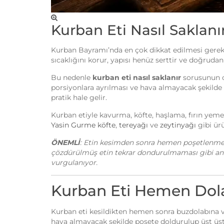
Kurban Eti Nasıl Saklan
Kurban Bayramı’nda en çok dikkat edilmesi gereke
sıcaklığını korur, yapısı henüz serttir ve doğru
Bu nedenle
kurban eti nasıl saklanır
sorusunun c
porsiyonlara ayrılması ve hava almayacak şekild
pratik hale gelir.
Kurban etiyle kavurma, köfte, haşlama, fırın yemekl
Yasin Gurme köfte
,
tereyağı
ve
zeytinyağı
gibi ürü
ÖNEMLİ
: Etin kesimden sonra hemen poşetlenmeme
çözdürülmüş etin tekrar dondurulmaması gibi an
vurgulanıyor.
Kurban Eti Hemen Do
Kurban eti kesildikten hemen sonra buzdolabına vey
hava almayacak şekilde poşete doldurulup üst üste 