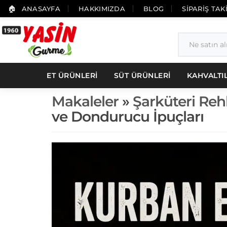
ANASAYFA
HAKKIMIZDA
BLOG
SİPARİŞ TAK
ET ÜRÜNLERİ
SÜT ÜRÜNLERİ
KAHVALTI
Makaleler
»
Şarküteri Reh
ve Dondurucu İpuçları