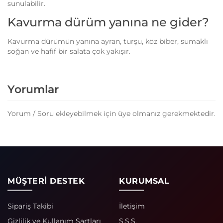
sunulabilir.
Kavurma dürüm yanına ne gider?
Kavurma dürümün yanına ayran, turşu, köz biber, sumaklı
soğan ve hafif bir salata çok yakışır.
Yorumlar
Yorum / Soru ekleyebilmek için üye olmanız gerekmektedir.
MÜŞTERİ DESTEK
KURUMSAL
Sipariş Takibi
İletişim
Gizlilik ve Kullanım Şartları
S.S.S.