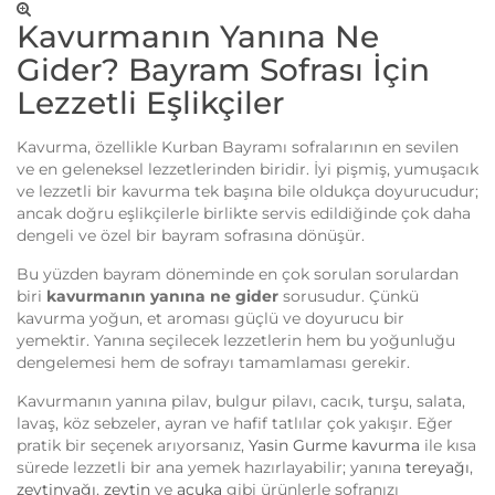
Kavurmanın Yanına Ne
Gider? Bayram Sofrası İçin
Lezzetli Eşlikçiler
Kavurma, özellikle Kurban Bayramı sofralarının en sevilen
ve en geleneksel lezzetlerinden biridir. İyi pişmiş, yumuşacık
ve lezzetli bir kavurma tek başına bile oldukça doyurucudur;
ancak doğru eşlikçilerle birlikte servis edildiğinde çok daha
dengeli ve özel bir bayram sofrasına dönüşür.
Bu yüzden bayram döneminde en çok sorulan sorulardan
biri
kavurmanın yanına ne gider
sorusudur. Çünkü
kavurma yoğun, et aroması güçlü ve doyurucu bir
yemektir. Yanına seçilecek lezzetlerin hem bu yoğunluğu
dengelemesi hem de sofrayı tamamlaması gerekir.
Kavurmanın yanına pilav, bulgur pilavı, cacık, turşu, salata,
lavaş, köz sebzeler, ayran ve hafif tatlılar çok yakışır. Eğer
pratik bir seçenek arıyorsanız,
Yasin Gurme kavurma
ile kısa
sürede lezzetli bir ana yemek hazırlayabilir; yanına
tereyağı
,
zeytinyağı
,
zeytin
ve
acuka
gibi ürünlerle sofranızı