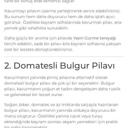
tane bir sonuç elde etmenizi sağlar.
Kavurmayı pilavın üzerine yerleştirerek servis edebilirsiniz.
Bu sunum hem daha doyurucu hem de daha iştah açıcı
görünür. Özellikle bayram sofralarında kavurmalı pilav, ana
yemek gibi rahatlıkla sunulabilir.
Daha güçlü bir aroma için pilavda
Yasin Gurme tereyağı
tercih edebilir, sade bir pilavı bile bayram sofrasına yakışan
özel bir lezzete dönüştürebilirsiniz.
2. Domatesli Bulgur Pilavı
Kavurmanın yanında pirinç pilavına alternatif olarak
domatesli bulgur pilavı da çok iyi bir seçenektir. Bulgur
pilavı, kavurmanın yoğun et tadını dengeleyen daha rustik
ve geleneksel bir lezzet sunar.
Soğan, biber, domates ve az miktarda salçayla hazırlanan
bulgur pilavı, kavurmanın yanında oldukça doyurucu bir
menü oluşturur. Özellikle yanına cacık veya turşu
eklendiğinde bayram sonrası akşam yemekleri için pratik
bir sofra hazırlanabilir.