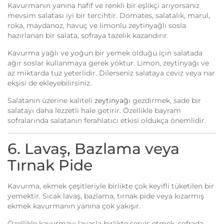
Kavurmanın yanına hafif ve renkli bir eşlikçi arıyorsanız
mevsim salatası iyi bir tercihtir. Domates, salatalık, marul,
roka, maydanoz, havuç ve limonlu zeytinyağlı sosla
hazırlanan bir salata, sofraya tazelik kazandırır.
Kavurma yağlı ve yoğun bir yemek olduğu için salatada
ağır soslar kullanmaya gerek yoktur. Limon, zeytinyağı ve
az miktarda tuz yeterlidir. Dilerseniz salataya ceviz veya nar
ekşisi de ekleyebilirsiniz.
Salatanın üzerine kaliteli
zeytinyağı
gezdirmek, sade bir
salatayı daha lezzetli hale getirir. Özellikle bayram
sofralarında salatanın ferahlatıcı etkisi oldukça önemlidir.
6. Lavaş, Bazlama veya
Tırnak Pide
Kavurma, ekmek çeşitleriyle birlikte çok keyifli tüketilen bir
yemektir. Sıcak lavaş, bazlama, tırnak pide veya kızarmış
ekmek kavurmanın yanına çok yakışır.
Özellikle kavurmayı lavaşla birlikte servis etmek, sofrada