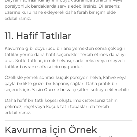
Bayram sofrasında ayranı büyük sürahide sunabilir veya
porsiyonluk bardaklarda servis edebilirsiniz. Dilerseniz
üzerine kuru nane ekleyerek daha ferah bir içim elde
edebilirsiniz.
11. Hafif Tatlılar
Kavurma gibi doyurucu bir ana yemekten sonra çok ağır
tatlılar yerine daha hafif seçenekler tercih etmek daha iyi
olur. Sütlü tatlılar, irmik helvası, sade helva veya meyveli
tatlılar bayram sofrası için uygundur.
Özellikle yemek sonrası küçük porsiyon helva, kahve veya
çayla birlikte güzel bir kapanış sağlar. Daha pratik bir
seçenek için
Yasin Gurme helva
çeşitleri sofraya eklenebilir.
Daha hafif bir tatlı köşesi oluşturmak isterseniz
tahin
pekmez
, reçel veya küçük tatlı tabakları da tercih
edebilirsiniz.
Kavurma İçin Örnek