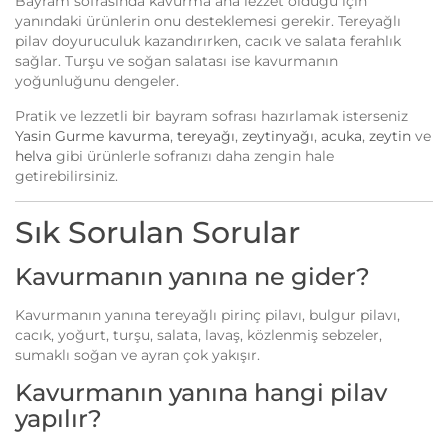
Bayram sofrasında kavurma ana lezzet olduğu için
yanındaki ürünlerin onu desteklemesi gerekir. Tereyağlı
pilav doyuruculuk kazandırırken, cacık ve salata ferahlık
sağlar. Turşu ve soğan salatası ise kavurmanın
yoğunluğunu dengeler.
Pratik ve lezzetli bir bayram sofrası hazırlamak isterseniz
Yasin Gurme kavurma
,
tereyağı
,
zeytinyağı
,
acuka
,
zeytin
ve
helva
gibi ürünlerle sofranızı daha zengin hale
getirebilirsiniz.
Sık Sorulan Sorular
Kavurmanın yanına ne gider?
Kavurmanın yanına tereyağlı pirinç pilavı, bulgur pilavı,
cacık, yoğurt, turşu, salata, lavaş, közlenmiş sebzeler,
sumaklı soğan ve ayran çok yakışır.
Kavurmanın yanına hangi pilav
yapılır?