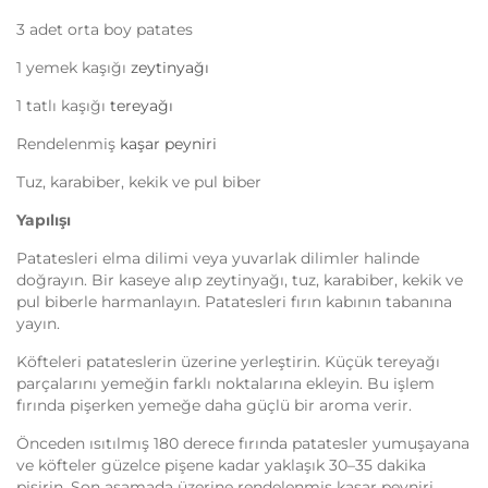
3 adet orta boy patates
1 yemek kaşığı
zeytinyağı
1 tatlı kaşığı
tereyağı
Rendelenmiş
kaşar peyniri
Tuz, karabiber, kekik ve pul biber
Yapılışı
Patatesleri elma dilimi veya yuvarlak dilimler halinde
doğrayın. Bir kaseye alıp zeytinyağı, tuz, karabiber, kekik ve
pul biberle harmanlayın. Patatesleri fırın kabının tabanına
yayın.
Köfteleri patateslerin üzerine yerleştirin. Küçük tereyağı
parçalarını yemeğin farklı noktalarına ekleyin. Bu işlem
fırında pişerken yemeğe daha güçlü bir aroma verir.
Önceden ısıtılmış 180 derece fırında patatesler yumuşayana
ve köfteler güzelce pişene kadar yaklaşık 30–35 dakika
pişirin. Son aşamada üzerine rendelenmiş kaşar peyniri