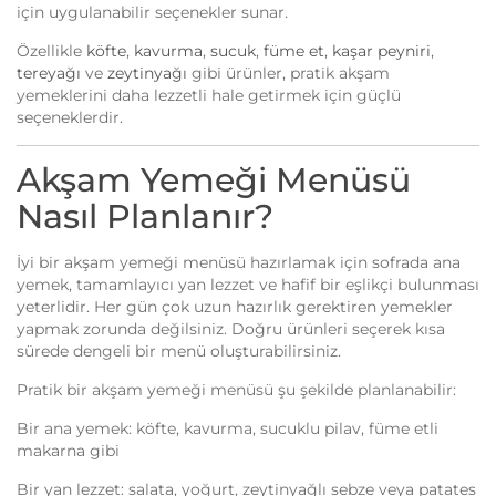
için uygulanabilir seçenekler sunar.
Özellikle
köfte
,
kavurma
,
sucuk
,
füme et
,
kaşar peyniri
,
tereyağı
ve
zeytinyağı
gibi ürünler, pratik akşam
yemeklerini daha lezzetli hale getirmek için güçlü
seçeneklerdir.
Akşam Yemeği Menüsü
Nasıl Planlanır?
İyi bir akşam yemeği menüsü hazırlamak için sofrada ana
yemek, tamamlayıcı yan lezzet ve hafif bir eşlikçi bulunması
yeterlidir. Her gün çok uzun hazırlık gerektiren yemekler
yapmak zorunda değilsiniz. Doğru ürünleri seçerek kısa
sürede dengeli bir menü oluşturabilirsiniz.
Pratik bir akşam yemeği menüsü şu şekilde planlanabilir:
Bir ana yemek: köfte, kavurma, sucuklu pilav, füme etli
makarna gibi
Bir yan lezzet: salata, yoğurt, zeytinyağlı sebze veya patates