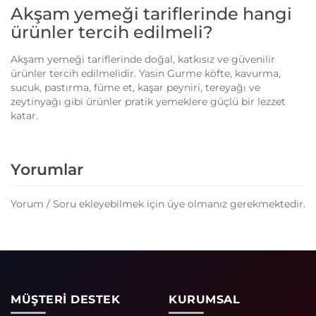
Akşam yemeği tariflerinde hangi
ürünler tercih edilmeli?
Akşam yemeği tariflerinde doğal, katkısız ve güvenilir
ürünler tercih edilmelidir. Yasin Gurme köfte, kavurma,
sucuk, pastırma, füme et, kaşar peyniri, tereyağı ve
zeytinyağı gibi ürünler pratik yemeklere güçlü bir lezzet
katar.
Yorumlar
Yorum / Soru ekleyebilmek için üye olmanız gerekmektedir.
MÜŞTERİ DESTEK
KURUMSAL