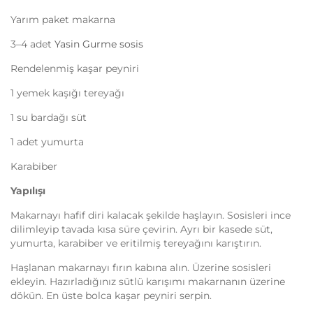
Yarım paket makarna
3–4 adet
Yasin Gurme sosis
Rendelenmiş kaşar peyniri
1 yemek kaşığı tereyağı
1 su bardağı süt
1 adet yumurta
Karabiber
Yapılışı
Makarnayı hafif diri kalacak şekilde haşlayın. Sosisleri ince
dilimleyip tavada kısa süre çevirin. Ayrı bir kasede süt,
yumurta, karabiber ve eritilmiş tereyağını karıştırın.
Haşlanan makarnayı fırın kabına alın. Üzerine sosisleri
ekleyin. Hazırladığınız sütlü karışımı makarnanın üzerine
dökün. En üste bolca kaşar peyniri serpin.