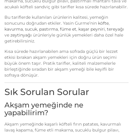
makarna, sucuklu bulgur pilavı, pastırmalı mantarlı tava ve
acukalı köfteli sandviç gibi tarifler kısa sürede hazırlanabilir.
Bu tariflerde kullanılan ürünlerin kalitesi, yemeğin
sonucunu doğrudan etkiler. Yasin Gurme’nin
köfte
,
kavurma
,
sucuk
,
pastırma
,
füme et
,
kaşar peyniri
,
tereyağı
ve
zeytinyağı
ürünleriyle günlük yemekleri daha özel hale
getirebilirsiniz.
Kısa sürede hazırlanabilen ama sofrada güçlü bir lezzet
etkisi bırakan akşam yemekleri için doğru ürün seçimi
büyük önem taşır. Pratik tarifler, kaliteli malzemelerle
birleştiğinde sıradan bir akşam yemeği bile keyifli bir
sofraya dönüşür.
Sık Sorulan Sorular
Akşam yemeğinde ne
yapabilirim?
Akşam yemeğinde kaşarlı köfteli fırın patates, kavurmalı
lavaş kapama, füme etli makarna, sucuklu bulgur pilavı,